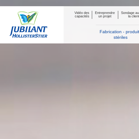
Vidéo des
Entreprendre
Sondage au
capacités
un projet
la clien
Fabrication - produi
stériles