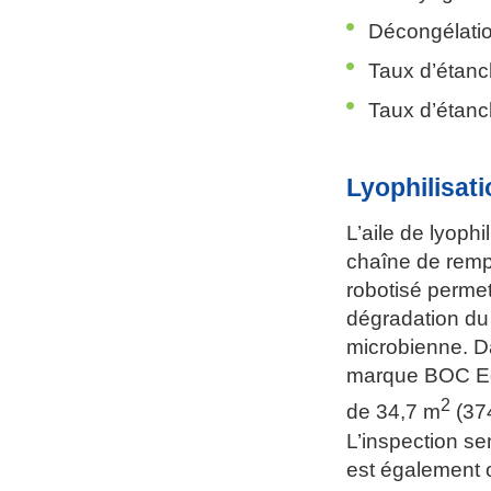
Décongélati
Taux d’étanch
Taux d’étanc
Lyophilisati
L’aile de lyophi
chaîne de remp
robotisé permet
dégradation du 
microbienne. Da
marque BOC Edwa
2
de 34,7 m
(374
L’inspection se
est également o