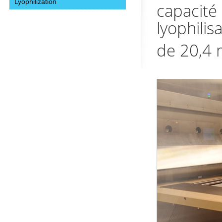
Lyophilization
capacité
lyophili
de 20,4