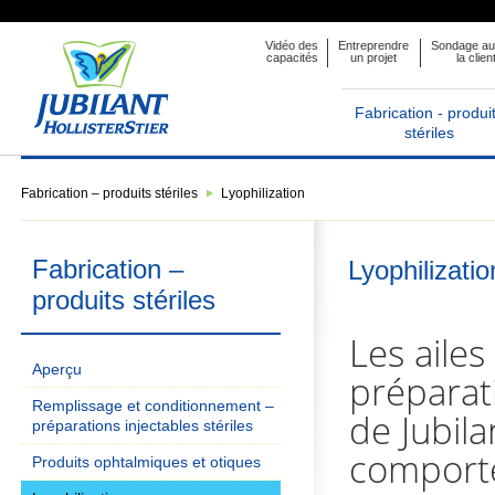
Vidéo des
Entreprendre
Sondage au
capacités
un projet
la clien
Fabrication - produi
stériles
Fabrication – produits stériles
Lyophilization
Fabrication –
Lyophilizatio
produits stériles
Les ailes
Aperçu
préparat
Remplissage et conditionnement –
de Jubila
préparations injectables stériles
comporte
Produits ophtalmiques et otiques