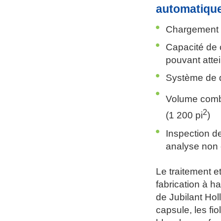
automatiqu
Chargement 
Capacité de 
pouvant atte
Système de d
Volume combi
2
(1 200 pi
)
Inspection de
analyse non 
Le traitement e
fabrication à h
de Jubilant Hol
capsule, les fi