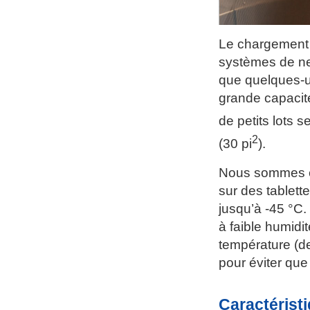
Le chargement 
systèmes de net
que quelques-un
grande capacité
de petits lots 
2
(30 pi
).
Nous sommes en
sur des tablett
jusqu’à -45 °C. 
à faible humidi
température (d
pour éviter que
Caractérist