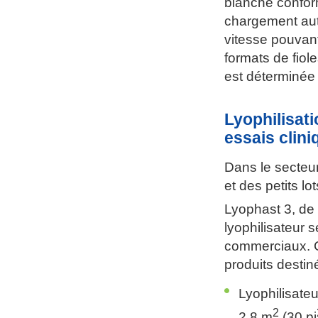
blanche confor
chargement auto
vitesse pouvant
formats de fiol
est déterminée 
Lyophilisati
essais clini
Dans le secteur
et des petits l
Lyophast 3, de
lyophilisateur s
commerciaux. Ca
produits destiné
Lyophilisate
2
2,8 m
(30 pi