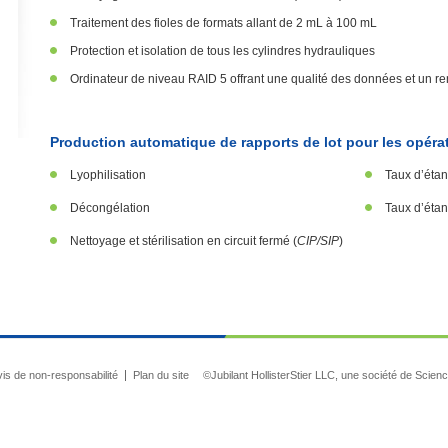
Traitement des fioles de formats allant de 2 mL à 100 mL
Protection et isolation de tous les cylindres hydrauliques
Ordinateur de niveau RAID 5 offrant une qualité des données et un 
Production automatique de rapports de lot pour les opérat
Lyophilisation
Taux d’éta
Décongélation
Taux d’étan
Nettoyage et stérilisation en circuit fermé (
CIP/SIP
)
is de non-responsabilité
Plan du site
©Jubilant HollisterStier LLC, une société de Scienc