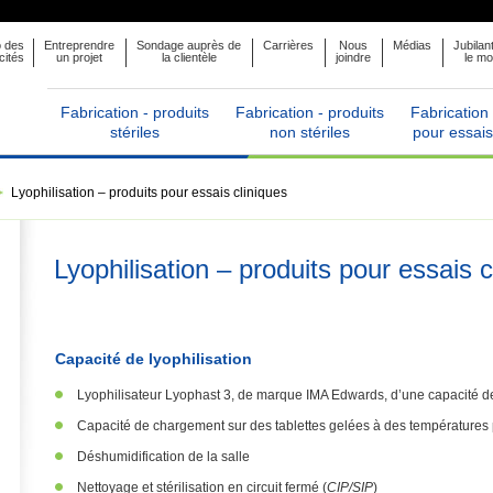
o des
Entreprendre
Sondage auprès de
Carrières
Nous
Médias
Jubilan
cités
un projet
la clientèle
joindre
le m
Fabrication - produits
Fabrication - produits
Fabrication 
stériles
non stériles
pour essais
Lyophilisation – produits pour essais cliniques
Lyophilisation – produits pour essais c
Capacité de lyophilisation
Lyophilisateur Lyophast 3, de marque IMA Edwards, d’une capacité de
Capacité de chargement sur des tablettes gelées à des températures 
Déshumidification de la salle
Nettoyage et stérilisation en circuit fermé (
CIP/SIP
)