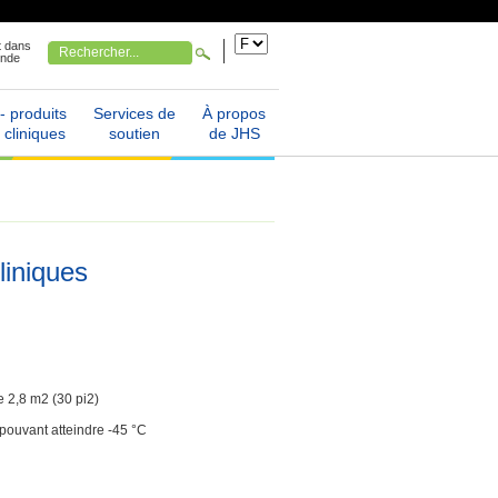
t dans
onde
- produits
Services de
À propos
 cliniques
soutien
de JHS
liniques
 2,8 m2 (30 pi2)
pouvant atteindre -45 °C