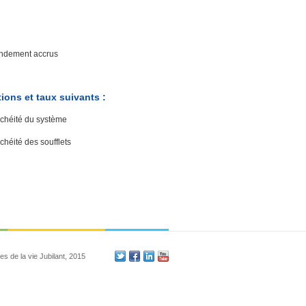
rendement accrus
ions et taux suivants :
nchéité du système
chéité des soufflets
es de la vie Jubilant, 2015