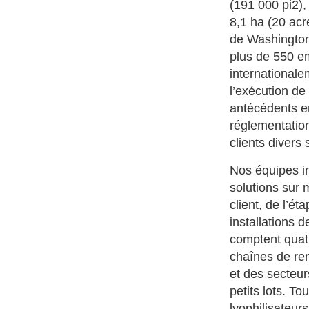
(191 000 pi2),
8,1 ha (20 acr
de Washington
plus de 550 e
internationale
l’exécution de
antécédents en
réglementation
clients divers 
Nos équipes in
solutions sur 
client, de l’é
installations 
comptent quatr
chaînes de re
et des secteur
petits lots. T
lyophilisateur